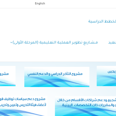
English
الخطط الدراسية
نفيذ
مـشـاريع تطويـر العمليـة التعليـمية (المرحلة الأولى)