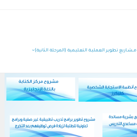
مـشـاريع تطويـر العمليـة التعليـمية (المرحلة الثانية)